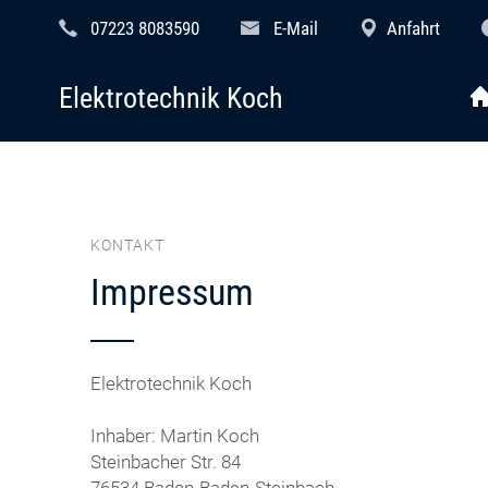
07223 8083590
E-Mail
Anfahrt
Elektrotechnik Koch
KONTAKT
Impressum
Elektrotechnik Koch
Inhaber: Martin Koch
Steinbacher Str. 84
76534 Baden-Baden-Steinbach